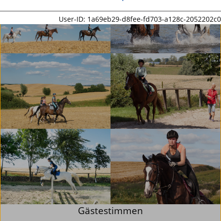
User-ID: 1a69eb29-d8fee-fd703-a128c-2052202c0
Gästestimmen