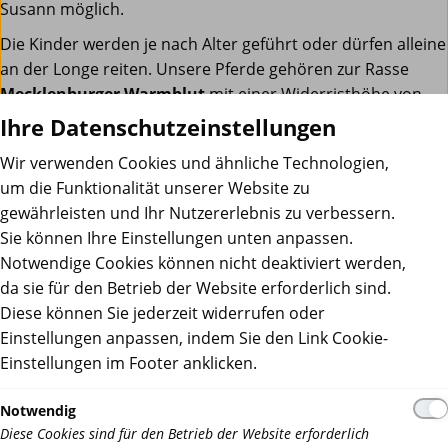
Susann möglich.
Die Kinder werden je nach Alter geführt oder dürfen alleine
an der Longe reiten. Unsere Pferde gehören zur Rasse
Mecklenburger Warmblut
mit einer Widerristhöhe von
160 bis 175 cm. Sie sind sehr umgänglich und ausgeglichen
Ihre Datenschutzeinstellungen
in ihrer Art und entstammen unserer eigenen Zucht. Sättel,
Wir verwenden Cookies und ähnliche Technologien,
Zaumzeug und Reithelme sind vorhanden. Jeder Reiter
um die Funktionalität unserer Website zu
bereitet sein Pferd eigenständig für den Unterricht vor und
gewährleisten und Ihr Nutzererlebnis zu verbessern.
die Kinder helfen dabei mit.
Sie können Ihre Einstellungen unten anpassen.
Einzelunterricht
Notwendige Cookies können nicht deaktiviert werden,
Ob Anfänger, Wiedereinsteiger, Kind oder Erwachsener –
da sie für den Betrieb der Website erforderlich sind.
den Unterricht stimme ich ganz individuell auf Ihre
Diese können Sie jederzeit widerrufen oder
Interessen und Wünsche ab.
Einstellungen anpassen, indem Sie den Link Cookie-
Einstellungen im Footer anklicken.
Gruppenunterricht
Der Gruppenunterricht setzt Reitkenntnisse voraus und ist
Notwendig
nicht für Anfänger geeignet.
Diese Cookies sind für den Betrieb der Website erforderlich
Eine Gruppe besteht aus 2-5 Reitern.