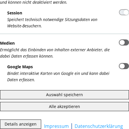
und können nicht deaktiviert werden.
Geländeritte
Session
Wir unternehmen ein- oder mehrstündige Ausritte durch
Speichert technisch notwendige Sitzungsdaten von
unsere schöne Natur.
Website-Besuchern.
Kinder und Erwachsene
Anfänger und Wiedereinsteiger
Medien
Ermöglicht das Einbinden von Inhalten externer Anbieter, die
Longen-Unterricht
dabei Daten erfassen können.
Einzelunterricht mit oder ohne Longe
Google Maps
30 min./20€, 45 min./30€
Bindet interaktive Karten von Google ein und kann dabei
Daten erfassen.
Gruppenunterricht 45 min./20€
Ausritt mit einer Person 60 min./35€
Auswahl speichern
Ausritt mit 2-4 Personen 60 min./je 25€
Alle akzeptieren
Details anzeigen
Impressum
Datenschutzerklärung